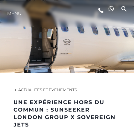
MENU
STYLE DE VIE
L'INNOVATION
LA SOCIÉTÉ
NOTRE ÉQUIPE
ACTUALITÉS ET ÉVÉNEMENTS
UNE EXPÉRIENCE HORS DU
NOTRE HÉRITAGE
COMMUN : SUNSEEKER
LONDON GROUP X SOVEREIGN
JETS
ESTIMEZ VOTRE BATEAU