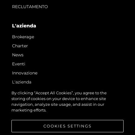
RECLUTAMENTO
L'azienda
Brokerage
Charter
News
Eventi
Innovazione
L'azienda
Il Team
By clicking “Accept All Cookies”, you agree to the
storing of cookies on your device to enhance site
Lifestyle
navigation, analyze site usage, and assist in our
Heritage
marketing efforts.
Valuta La Tua Imbarcazione
COOKIES SETTINGS