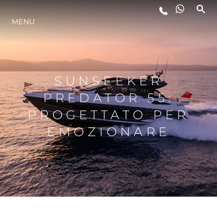
MENU
LIFESTYLE
INNOVAZIONE
SUNSEEKER
PREDATOR 55:
L'AZIENDA
PROGETTATO PER
EMOZIONARE
IL TEAM
HERITAGE
VALUTA LA TUA IMBARCAZIONE