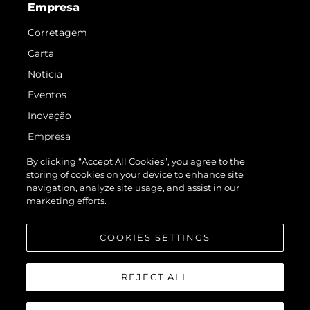
Empresa
Corretagem
Carta
Notícia
Eventos
Inovação
Empresa
Equipe
By clicking “Accept All Cookies”, you agree to the
storing of cookies on your device to enhance site
Estilo De Vida
navigation, analyze site usage, and assist in our
Herança
marketing efforts.
Value Your Boat
COOKIES SETTINGS
REJECT ALL