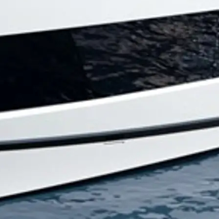
da
ge